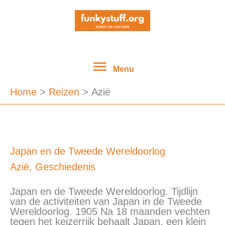
Ga
Menu
naar
de
inhoud
Menu
Home
Reizen
Azië
Japan
Japan en de Tweede Wereldoorlog
en
Azië
,
Geschiedenis
de
Tweede
Wereldoorlog
Japan en de Tweede Wereldoorlog. Tijdlijn
van de activiteiten van Japan in de Tweede
Wereldoorlog. 1905 Na 18 maanden vechten
tegen het keizerrijk behaalt Japan, een klein