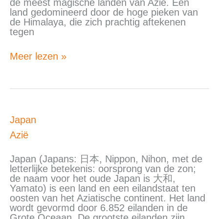
de meest magische landen van Azië. Een
land gedomineerd door de hoge pieken van
de Himalaya, die zich prachtig aftekenen
tegen
Meer lezen »
Japan
Japan
Azië
Japan (Japans: 日本, Nippon, Nihon, met de
letterlijke betekenis: oorsprong van de zon;
de naam voor het oude Japan is 大和,
Yamato) is een land en een eilandstaat ten
oosten van het Aziatische continent. Het land
wordt gevormd door 6.852 eilanden in de
Grote Oceaan. De grootste eilanden zijn