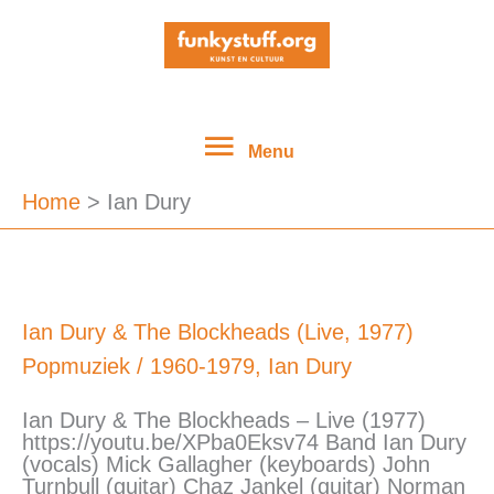
Ga
Menu
naar
de
inhoud
Menu
Home
Ian Dury
Ian
Ian Dury & The Blockheads (Live, 1977)
Dury
Popmuziek
/
1960-1979
,
Ian Dury
&
The
Blockheads
Ian Dury & The Blockheads – Live (1977)
(Live,
https://youtu.be/XPba0Eksv74 Band Ian Dury
1977)
(vocals) Mick Gallagher (keyboards) John
Turnbull (guitar) Chaz Jankel (guitar) Norman