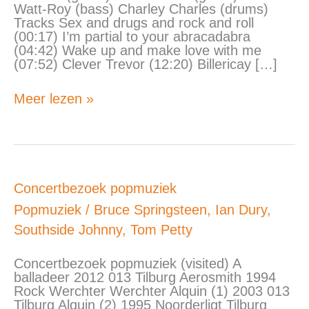
Watt-Roy (bass) Charley Charles (drums)
Tracks Sex and drugs and rock and roll
(00:17) I’m partial to your abracadabra
(04:42) Wake up and make love with me
(07:52) Clever Trevor (12:20) Billericay […]
Meer lezen »
Concertbezoek
Concertbezoek popmuziek
popmuziek
Popmuziek
/
Bruce Springsteen
,
Ian Dury
,
Southside Johnny
,
Tom Petty
Concertbezoek popmuziek (visited) A
balladeer 2012 013 Tilburg Aerosmith 1994
Rock Werchter Werchter Alquin (1) 2003 013
Tilburg Alquin (2) 1995 Noorderligt Tilburg