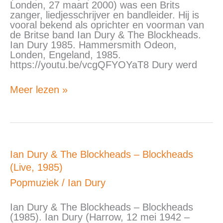
Dickie
Londen, 27 maart 2000) was een Brits
(Live,
zanger, liedjesschrijver en bandleider. Hij is
1985)
vooral bekend als oprichter en voorman van
de Britse band Ian Dury & The Blockheads.
Ian Dury 1985. Hammersmith Odeon,
Londen, Engeland, 1985.
https://youtu.be/vcgQFYOYaT8 Dury werd
Meer lezen »
Ian
Ian Dury & The Blockheads – Blockheads
Dury
(Live, 1985)
&
The
Popmuziek
/
Ian Dury
Blockheads
–
Ian Dury & The Blockheads – Blockheads
Blockheads
(1985). Ian Dury (Harrow, 12 mei 1942 –
(Live,