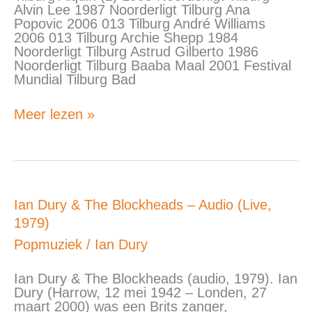
Alvin Lee 1987 Noorderligt Tilburg Ana
Popovic 2006 013 Tilburg André Williams
2006 013 Tilburg Archie Shepp 1984
Noorderligt Tilburg Astrud Gilberto 1986
Noorderligt Tilburg Baaba Maal 2001 Festival
Mundial Tilburg Bad
Meer lezen »
Ian
Ian Dury & The Blockheads – Audio (Live,
Dury
1979)
&
The
Popmuziek
/
Ian Dury
Blockheads
–
Ian Dury & The Blockheads (audio, 1979). Ian
Audio
Dury (Harrow, 12 mei 1942 – Londen, 27
(Live,
maart 2000) was een Brits zanger,