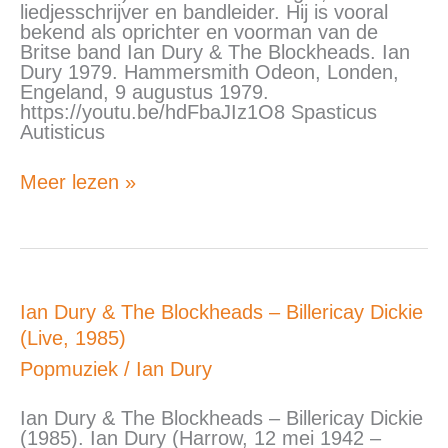
1979)
liedjesschrijver en bandleider. Hij is vooral
bekend als oprichter en voorman van de
Britse band Ian Dury & The Blockheads. Ian
Dury 1979. Hammersmith Odeon, Londen,
Engeland, 9 augustus 1979.
https://youtu.be/hdFbaJIz1O8 Spasticus
Autisticus
Meer lezen »
Ian
Ian Dury & The Blockheads – Billericay Dickie
Dury
(Live, 1985)
&
The
Popmuziek
/
Ian Dury
Blockheads
–
Ian Dury & The Blockheads – Billericay Dickie
Billericay
(1985). Ian Dury (Harrow, 12 mei 1942 –