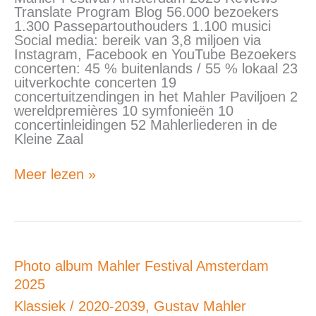
Translate Program Blog 56.000 bezoekers
1.300 Passepartouthouders 1.100 musici
Social media: bereik van 3,8 miljoen via
Instagram, Facebook en YouTube Bezoekers
concerten: 45 % buitenlands / 55 % lokaal 23
uitverkochte concerten 19
concertuitzendingen in het Mahler Paviljoen 2
wereldpremières 10 symfonieën 10
concertinleidingen 52 Mahlerliederen in de
Kleine Zaal
Meer lezen »
Photo
Photo album Mahler Festival Amsterdam
album
2025
Mahler
Festival
Klassiek
/
2020-2039
,
Gustav Mahler