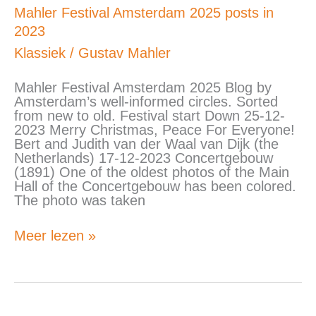
Mahler
Mahler Festival Amsterdam 2025 posts in
Festival
2023
Amsterdam
2025
Klassiek
/
Gustav Mahler
posts
in
Mahler Festival Amsterdam 2025 Blog by
2023
Amsterdam’s well-informed circles. Sorted
from new to old. Festival start Down 25-12-
2023 Merry Christmas, Peace For Everyone!
Bert and Judith van der Waal van Dijk (the
Netherlands) 17-12-2023 Concertgebouw
(1891) One of the oldest photos of the Main
Hall of the Concertgebouw has been colored.
The photo was taken
Meer lezen »