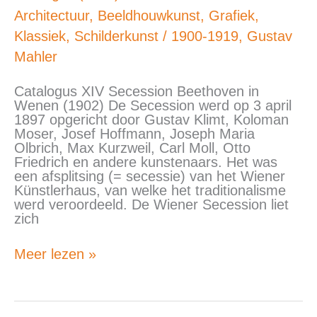
Beethoven
in
Architectuur
,
Beeldhouwkunst
,
Grafiek
,
Wenen
Klassiek
,
Schilderkunst
/
1900-1919
,
Gustav
catalogus
Mahler
(1902)
Catalogus XIV Secession Beethoven in
Wenen (1902) De Secession werd op 3 april
1897 opgericht door Gustav Klimt, Koloman
Moser, Josef Hoffmann, Joseph Maria
Olbrich, Max Kurzweil, Carl Moll, Otto
Friedrich en andere kunstenaars. Het was
een afsplitsing (= secessie) van het Wiener
Künstlerhaus, van welke het traditionalisme
werd veroordeeld. De Wiener Secession liet
zich
Meer lezen »