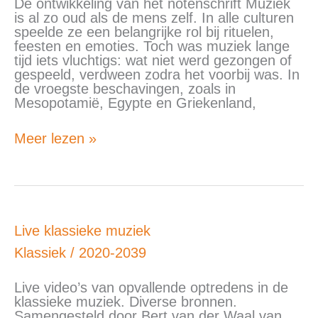
notenschrift
De ontwikkeling van het notenschrift Muziek
is al zo oud als de mens zelf. In alle culturen
speelde ze een belangrijke rol bij rituelen,
feesten en emoties. Toch was muziek lange
tijd iets vluchtigs: wat niet werd gezongen of
gespeeld, verdween zodra het voorbij was. In
de vroegste beschavingen, zoals in
Mesopotamië, Egypte en Griekenland,
Meer lezen »
Live
Live klassieke muziek
klassieke
Klassiek
/
2020-2039
muziek
Live video’s van opvallende optredens in de
klassieke muziek. Diverse bronnen.
Samengesteld door Bert van der Waal van