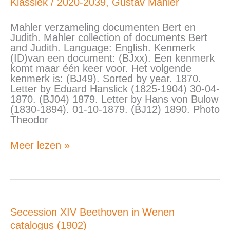
Bert
Klassiek
/
2020-2039
,
Gustav Mahler
en
Judith
Mahler verzameling documenten Bert en
Judith. Mahler collection of documents Bert
and Judith. Language: English. Kenmerk
(ID)van een document: (BJxx). Een kenmerk
komt maar één keer voor. Het volgende
kenmerk is: (BJ49). Sorted by year. 1870.
Letter by Eduard Hanslick (1825-1904) 30-04-
1870. (BJ04) 1879. Letter by Hans von Bulow
(1830-1894). 01-10-1879. (BJ12) 1890. Photo
Theodor
Meer lezen »
Secession
Secession XIV Beethoven in Wenen
XIV
catalogus (1902)