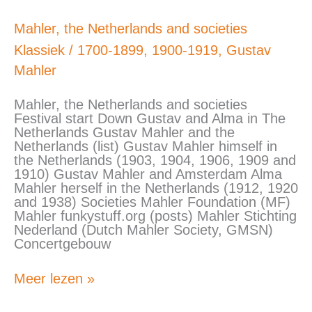
Mahler,
Mahler, the Netherlands and societies
the
Klassiek
/
1700-1899
,
1900-1919
,
Gustav
Netherlands
and
Mahler
societies
Mahler, the Netherlands and societies
Festival start Down Gustav and Alma in The
Netherlands Gustav Mahler and the
Netherlands (list) Gustav Mahler himself in
the Netherlands (1903, 1904, 1906, 1909 and
1910) Gustav Mahler and Amsterdam Alma
Mahler herself in the Netherlands (1912, 1920
and 1938) Societies Mahler Foundation (MF)
Mahler funkystuff.org (posts) Mahler Stichting
Nederland (Dutch Mahler Society, GMSN)
Concertgebouw
Meer lezen »