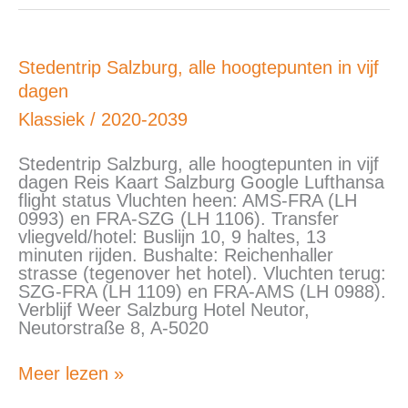
Stedentrip
Stedentrip Salzburg, alle hoogtepunten in vijf
Salzburg,
dagen
alle
hoogtepunten
Klassiek
/
2020-2039
in
vijf
Stedentrip Salzburg, alle hoogtepunten in vijf
dagen
dagen Reis Kaart Salzburg Google Lufthansa
flight status Vluchten heen: AMS-FRA (LH
0993) en FRA-SZG (LH 1106). Transfer
vliegveld/hotel: Buslijn 10, 9 haltes, 13
minuten rijden. Bushalte: Reichenhaller
strasse (tegenover het hotel). Vluchten terug:
SZG-FRA (LH 1109) en FRA-AMS (LH 0988).
Verblijf Weer Salzburg Hotel Neutor,
Neutorstraße 8, A-5020
Meer lezen »