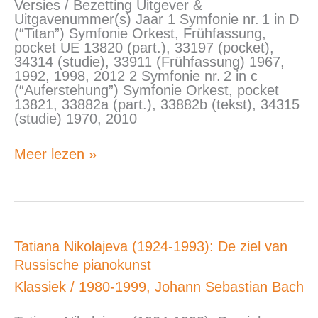
Versies / Bezetting Uitgever &
Editieoverzicht
Uitgavenummer(s) Jaar 1 Symfonie nr. 1 in D
(“Titan”) Symfonie Orkest, Frühfassung,
pocket UE 13820 (part.), 33197 (pocket),
34314 (studie), 33911 (Frühfassung) 1967,
1992, 1998, 2012 2 Symfonie nr. 2 in c
(“Auferstehung”) Symfonie Orkest, pocket
13821, 33882a (part.), 33882b (tekst), 34315
(studie) 1970, 2010
Meer lezen »
Tatiana
Tatiana Nikolajeva (1924-1993): De ziel van
Nikolajeva
Russische pianokunst
(1924-
1993):
Klassiek
/
1980-1999
,
Johann Sebastian Bach
De
ziel