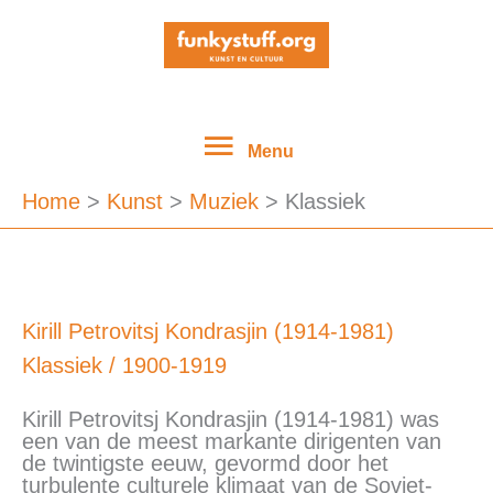
Ga
Menu
naar
de
inhoud
Menu
Home
Kunst
Muziek
Klassiek
Kirill
Kirill Petrovitsj Kondrasjin (1914-1981)
Petrovitsj
Klassiek
/
1900-1919
Kondrasjin
(1914-
1981)
Kirill Petrovitsj Kondrasjin (1914-1981) was
een van de meest markante dirigenten van
de twintigste eeuw, gevormd door het
turbulente culturele klimaat van de Sovjet-