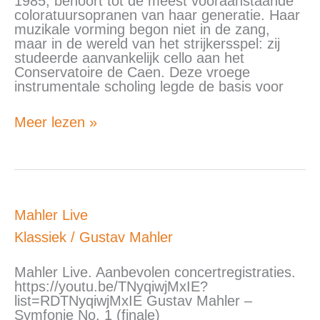
1985, behoort tot de meest vooraanstaande
poëzie
coloratuursopranen van haar generatie. Haar
muzikale vorming begon niet in de zang,
maar in de wereld van het strijkersspel: zij
studeerde aanvankelijk cello aan het
Conservatoire de Caen. Deze vroege
instrumentale scholing legde de basis voor
Meer lezen »
Mahler
Mahler Live
Live
Klassiek
/
Gustav Mahler
Mahler Live. Aanbevolen concertregistraties.
https://youtu.be/TNyqiwjMxIE?
list=RDTNyqiwjMxIE Gustav Mahler –
Symfonie No. 1 (finale)