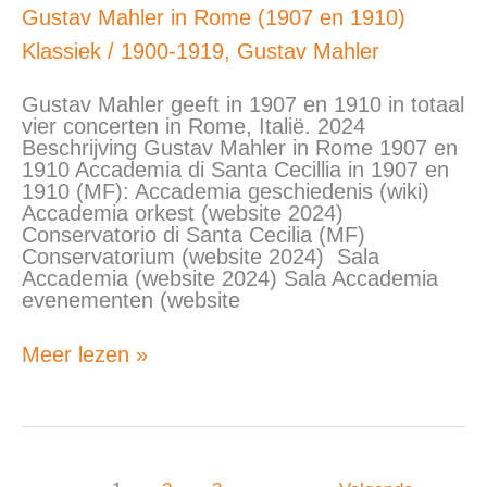
Gustav
Gustav Mahler in Rome (1907 en 1910)
Mahler
Klassiek
/
1900-1919
,
Gustav Mahler
in
Rome
(1907
Gustav Mahler geeft in 1907 en 1910 in totaal
en
vier concerten in Rome, Italië. 2024
1910)
Beschrijving Gustav Mahler in Rome 1907 en
1910 Accademia di Santa Cecillia in 1907 en
1910 (MF): Accademia geschiedenis (wiki)
Accademia orkest (website 2024)
Conservatorio di Santa Cecilia (MF)
Conservatorium (website 2024) Sala
Accademia (website 2024) Sala Accademia
evenementen (website
Meer lezen »