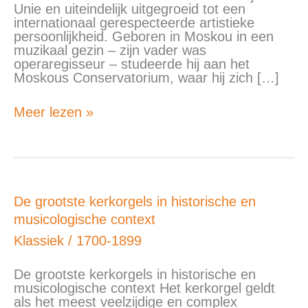
Unie en uiteindelijk uitgegroeid tot een
internationaal gerespecteerde artistieke
persoonlijkheid. Geboren in Moskou in een
muzikaal gezin – zijn vader was
operaregisseur – studeerde hij aan het
Moskous Conservatorium, waar hij zich […]
Meer lezen »
De
De grootste kerkorgels in historische en
grootste
musicologische context
kerkorgels
in
Klassiek
/
1700-1899
historische
en
De grootste kerkorgels in historische en
musicologische
musicologische context Het kerkorgel geldt
context
als het meest veelzijdige en complex