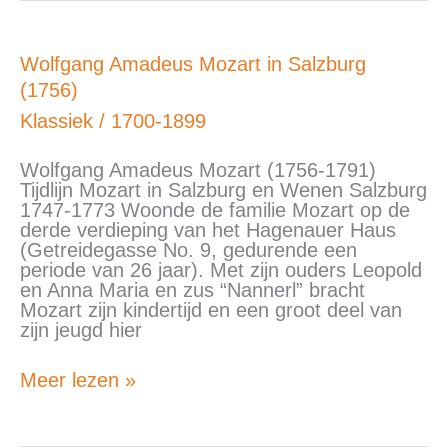
Wolfgang
Wolfgang Amadeus Mozart in Salzburg
Amadeus
(1756)
Mozart
in
Klassiek
/
1700-1899
Salzburg
(1756)
Wolfgang Amadeus Mozart (1756-1791)
Tijdlijn Mozart in Salzburg en Wenen Salzburg
1747-1773 Woonde de familie Mozart op de
derde verdieping van het Hagenauer Haus
(Getreidegasse No. 9, gedurende een
periode van 26 jaar). Met zijn ouders Leopold
en Anna Maria en zus “Nannerl” bracht
Mozart zijn kindertijd en een groot deel van
zijn jeugd hier
Meer lezen »