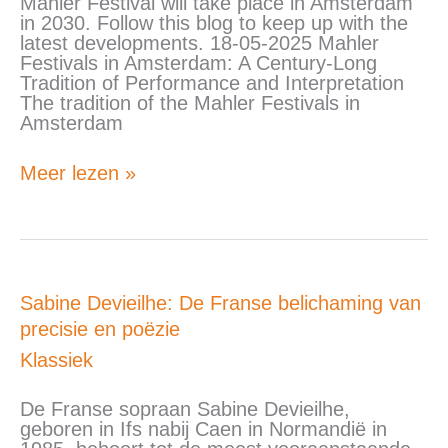
Mahler Festival will take place in Amsterdam
in 2030. Follow this blog to keep up with the
latest developments. 18-05-2025 Mahler
Festivals in Amsterdam: A Century-Long
Tradition of Performance and Interpretation
The tradition of the Mahler Festivals in
Amsterdam
Meer lezen »
Sabine
Sabine Devieilhe: De Franse belichaming van
Devieilhe:
precisie en poëzie
De
Franse
Klassiek
belichaming
van
De Franse sopraan Sabine Devieilhe,
precisie
geboren in Ifs nabij Caen in Normandië in
en