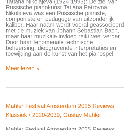
Tatiana Nikolajeva (1924-1993): De ziel van
van
Russische pianokunst Tatiana Petrovna
Russische
Nikolajeva was een Russische pianiste,
pianokunst
componiste en pedagoge van uitzonderlijk
kaliber. Haar naam wordt vooral geassocieerd
met de muziek van Johann Sebastian Bach,
maar haar muzikale invloed reikt veel verder.
Door haar fenomenale technische
beheersing, diepgravende interpretaties en
toewijding aan de kunst van het pianospel,
Meer lezen »
Mahler
Mahler Festival Amsterdam 2025 Reviews
Festival
Klassiek
/
2020-2039
,
Gustav Mahler
Amsterdam
2025
Reviews
Mahler Festival Amsterdam 2025 Reviews