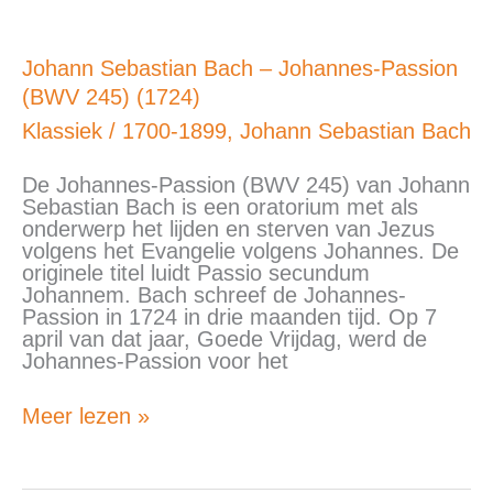
Johann
Johann Sebastian Bach – Johannes-Passion
Sebastian
(BWV 245) (1724)
Bach
–
Klassiek
/
1700-1899
,
Johann Sebastian Bach
Johannes-
Passion
De Johannes-Passion (BWV 245) van Johann
(BWV
Sebastian Bach is een oratorium met als
245)
onderwerp het lijden en sterven van Jezus
(1724)
volgens het Evangelie volgens Johannes. De
originele titel luidt Passio secundum
Johannem. Bach schreef de Johannes-
Passion in 1724 in drie maanden tijd. Op 7
april van dat jaar, Goede Vrijdag, werd de
Johannes-Passion voor het
Meer lezen »