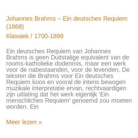
Johannes
Johannes Brahms – Ein deutsches Requiem
Brahms
(1868)
–
Ein
Klassiek
/
1700-1899
deutsches
Requiem
Ein deutsches Requiem van Johannes
(1868)
Brahms is geen Duitstalige equivalent van de
rooms-katholieke dodenmis, maar een werk
voor de nabestaanden, voor de levenden. De
teksten die Brahms voor Ein deutsches
Requiem koos en vooral de intens bewogen
muzikale interpretatie ervan, rechtvaardigen
zijn uitlating dat het werk eigenlijk ‘Ein
menschliches Requiem’ genoemd zou moeten
worden. Ein
Meer lezen »