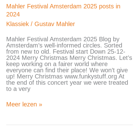
Mahler
Mahler Festival Amsterdam 2025 posts in
Festival
2024
Amsterdam
2025
Klassiek
/
Gustav Mahler
posts
in
Mahler Festival Amsterdam 2025 Blog by
2024
Amsterdam’s well-informed circles. Sorted
from new to old. Festival start Down 25-12-
2024 Merry Christmas Merry Christmas. Let’s
keep working on a fairer world where
everyone can find their place! We won’t give
up! Merry Christmas www.funkystuff.org At
the end of this concert year we were treated
to a very
Meer lezen »