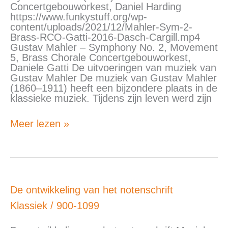
Concertgebouworkest, Daniel Harding
https://www.funkystuff.org/wp-
content/uploads/2021/12/Mahler-Sym-2-
Brass-RCO-Gatti-2016-Dasch-Cargill.mp4
Gustav Mahler – Symphony No. 2, Movement
5, Brass Chorale Concertgebouworkest,
Daniele Gatti De uitvoeringen van muziek van
Gustav Mahler De muziek van Gustav Mahler
(1860–1911) heeft een bijzondere plaats in de
klassieke muziek. Tijdens zijn leven werd zijn
Meer lezen »
De
De ontwikkeling van het notenschrift
ontwikkeling
Klassiek
/
900-1099
van
het