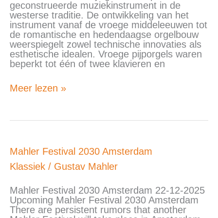
geconstrueerde muziekinstrument in de
westerse traditie. De ontwikkeling van het
instrument vanaf de vroege middeleeuwen tot
de romantische en hedendaagse orgelbouw
weerspiegelt zowel technische innovaties als
esthetische idealen. Vroege pijporgels waren
beperkt tot één of twee klavieren en
Meer lezen »
Mahler
Mahler Festival 2030 Amsterdam
Festival
Klassiek
/
Gustav Mahler
2030
Amsterdam
Mahler Festival 2030 Amsterdam 22-12-2025
Upcoming Mahler Festival 2030 Amsterdam
There are persistent rumors that another