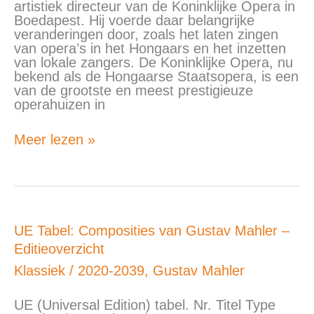
1891)
artistiek directeur van de Koninklijke Opera in
Boedapest. Hij voerde daar belangrijke
veranderingen door, zoals het laten zingen
van opera’s in het Hongaars en het inzetten
van lokale zangers. De Koninklijke Opera, nu
bekend als de Hongaarse Staatsopera, is een
van de grootste en meest prestigieuze
operahuizen in
Meer lezen »
UE
UE Tabel: Composities van Gustav Mahler –
Tabel:
Editieoverzicht
Composities
van
Klassiek
/
2020-2039
,
Gustav Mahler
Gustav
Mahler
UE (Universal Edition) tabel. Nr. Titel Type
–