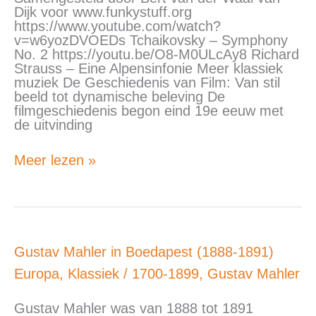
Dijk voor www.funkystuff.org
https://www.youtube.com/watch?
v=w6yozDVOEDs Tchaikovsky – Symphony
No. 2 https://youtu.be/O8-M0ULcAy8 Richard
Strauss – Eine Alpensinfonie Meer klassiek
muziek De Geschiedenis van Film: Van stil
beeld tot dynamische beleving De
filmgeschiedenis begon eind 19e eeuw met
de uitvinding
Meer lezen »
Gustav
Gustav Mahler in Boedapest (1888-1891)
Mahler
Europa
,
Klassiek
/
1700-1899
,
Gustav Mahler
in
Boedapest
(1888-
Gustav Mahler was van 1888 tot 1891