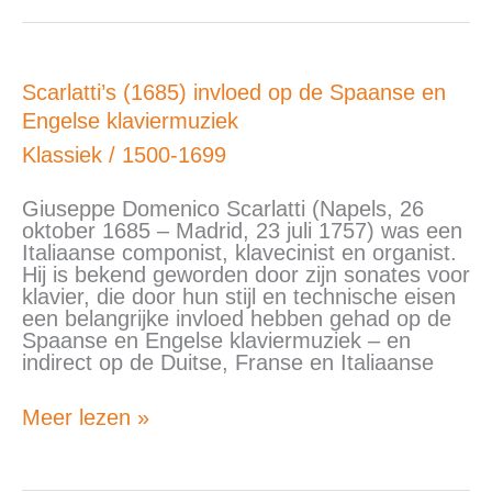
Scarlatti’s
Scarlatti’s (1685) invloed op de Spaanse en
(1685)
Engelse klaviermuziek
invloed
op
Klassiek
/
1500-1699
de
Spaanse
Giuseppe Domenico Scarlatti (Napels, 26
en
oktober 1685 – Madrid, 23 juli 1757) was een
Engelse
Italiaanse componist, klavecinist en organist.
klaviermuziek
Hij is bekend geworden door zijn sonates voor
klavier, die door hun stijl en technische eisen
een belangrijke invloed hebben gehad op de
Spaanse en Engelse klaviermuziek – en
indirect op de Duitse, Franse en Italiaanse
Meer lezen »