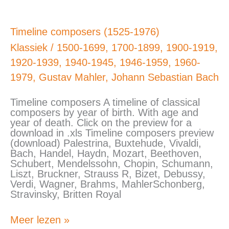
Timeline
Timeline composers (1525-1976)
composers
Klassiek
/
1500-1699
,
1700-1899
,
1900-1919
,
(1525-
1976)
1920-1939
,
1940-1945
,
1946-1959
,
1960-
1979
,
Gustav Mahler
,
Johann Sebastian Bach
Timeline composers A timeline of classical
composers by year of birth. With age and
year of death. Click on the preview for a
download in .xls Timeline composers preview
(download) Palestrina, Buxtehude, Vivaldi,
Bach, Handel, Haydn, Mozart, Beethoven,
Schubert, Mendelssohn, Chopin, Schumann,
Liszt, Bruckner, Strauss R, Bizet, Debussy,
Verdi, Wagner, Brahms, MahlerSchonberg,
Stravinsky, Britten Royal
Meer lezen »