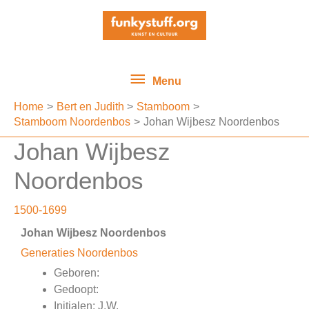
Ga
Menu
naar
de
inhoud
Menu
Home
Bert en Judith
Stamboom
Stamboom Noordenbos
Johan Wijbesz Noordenbos
Johan Wijbesz
Noordenbos
1500-1699
Johan Wijbesz Noordenbos
Generaties Noordenbos
Geboren:
Gedoopt:
Initialen: J.W.