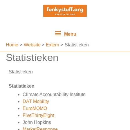
Ga
Menu
naar
de
inhoud
Menu
Home
Website
Extern
Statistieken
Statistieken
Statistieken
Statistieken
Climate Accountability Institute
DAT Mobility
EuroMOMO
FiveThirtyEight
John Hopkins
MarketResponse