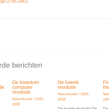
ingh (1785-1841)
rde berichten
De kwantum
De kweek
Fir
de
computer
revolutie
th
revolutie
Natuurkunde
/
2020-
Nat
Natuurkunde
/
2020-
2039
189
2039
De kweek revolutie De
De 