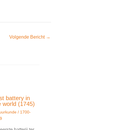
Volgende Bericht
→
st battery in
e world (1745)
uurkunde
/
1700-
9
eerste batterij ter