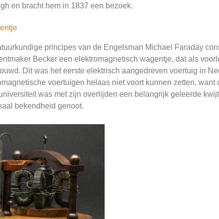
ingh en bracht hem in 1837 een bezoek.
entje
tuurkundige principes van de Engelsman Michael Faraday cons
entmaker Becker een elektromagnetisch wagentje, dat als voorl
uwd. Dit was het eerste elektrisch aangedreven voertuig in Ned
omagnetische voertuigen helaas niet voort kunnen zetten, want 
 universiteit was met zijn overlijden een belangrijk geleerde kwij
onaal bekendheid genoot.