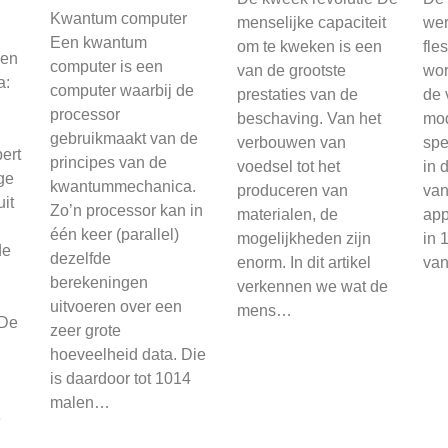
Kwantum computer
menselijke capaciteit
wer
Een kwantum
om te kweken is een
fle
 en
computer is een
van de grootste
wor
a:
computer waarbij de
prestaties van de
de 
processor
beschaving. Van het
mod
gebruikmaakt van de
verbouwen van
spe
ert
principes van de
voedsel tot het
in 
ge
kwantummechanica.
produceren van
van 
it
Zo’n processor kan in
materialen, de
app
één keer (parallel)
mogelijkheden zijn
in 
de
dezelfde
enorm. In dit artikel
va
berekeningen
verkennen we wat de
uitvoeren over een
mens…
 De
zeer grote
hoeveelheid data. Die
is daardoor tot 1014
malen…
e