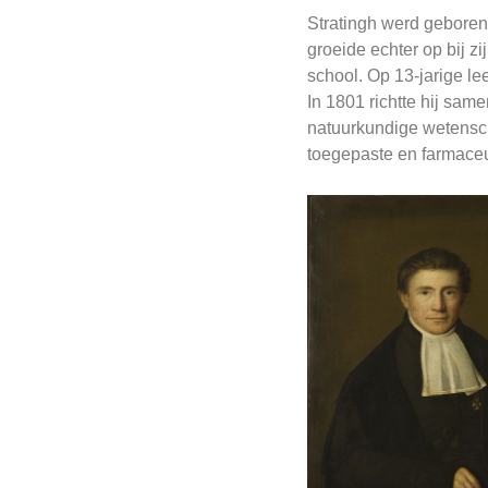
Stratingh werd geboren 
groeide echter op bij z
school. Op 13-jarige le
In 1801 richtte hij sa
natuurkundige wetensch
toegepaste en farmaceu