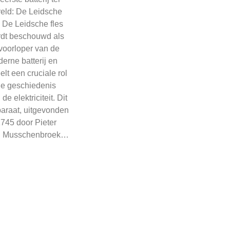
eld: De Leidsche
s De Leidsche fles
dt beschouwd als
voorloper van de
erne batterij en
elt een cruciale rol
de geschiedenis
de elektriciteit. Dit
araat, uitgevonden
1745 door Pieter
n Musschenbroek…