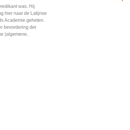
redikant was. Hij
g hier naar de Latijnse
ijds Academie geheten.
er bevordering der
aar (algemene,