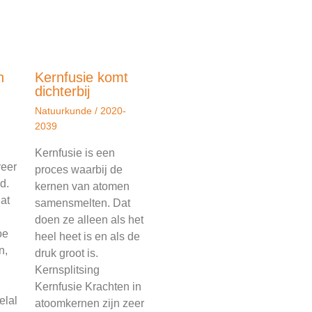
n
Kernfusie komt
dichterbij
Natuurkunde
/
2020-
2039
Kernfusie is een
veer
proces waarbij de
d.
kernen van atomen
at
samensmelten. Dat
doen ze alleen als het
oe
heel heet is en als de
n,
druk groot is.
Kernsplitsing
Kernfusie Krachten in
elal
atoomkernen zijn zeer