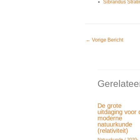
Sibrandus Strat
←
Vorige Bericht
Gerelatee
De grote
uitdaging voor 
moderne
natuurkunde
(relativiteit)
Natuurkunde
/
2020-