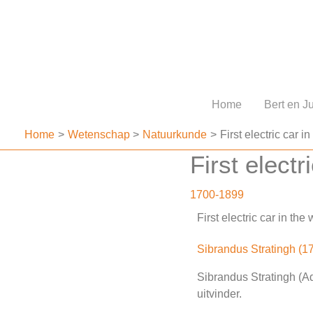
Ga
naar
de
inhoud
Home
Bert en Ju
Home
Wetenschap
Natuurkunde
First electric car i
First electr
1700-1899
First electric car in th
Sibrandus Stratingh (1
Sibrandus Stratingh (A
uitvinder.