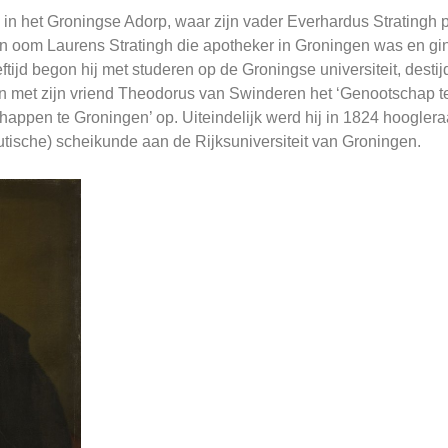
in het Groningse Adorp, waar zijn vader Everhardus Stratingh p
ijn oom Laurens Stratingh die apotheker in Groningen was en gin
eftijd begon hij met studeren op de Groningse universiteit, dest
men met zijn vriend Theodorus van Swinderen het ‘Genootschap t
appen te Groningen’ op. Uiteindelijk werd hij in 1824 hoogler
tische) scheikunde aan de Rijksuniversiteit van Groningen.