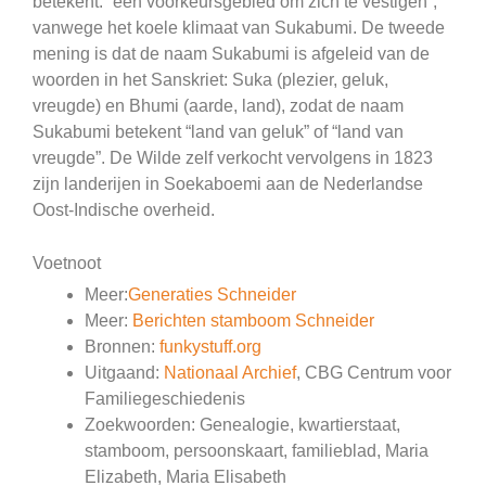
betekent: “een voorkeursgebied om zich te vestigen”,
vanwege het koele klimaat van Sukabumi. De tweede
mening is dat de naam Sukabumi is afgeleid van de
woorden in het Sanskriet: Suka (plezier, geluk,
vreugde) en Bhumi (aarde, land), zodat de naam
Sukabumi betekent “land van geluk” of “land van
vreugde”. De Wilde zelf verkocht vervolgens in 1823
zijn landerijen in Soekaboemi aan de Nederlandse
Oost-Indische overheid.
Voetnoot
Meer:
Generaties Schneider
Meer:
Berichten stamboom Schneider
Bronnen:
funkystuff.org
Uitgaand:
Nationaal Archief
, CBG Centrum voor
Familiegeschiedenis
Zoekwoorden: Genealogie, kwartierstaat,
stamboom, persoonskaart, familieblad, Maria
Elizabeth, Maria Elisabeth