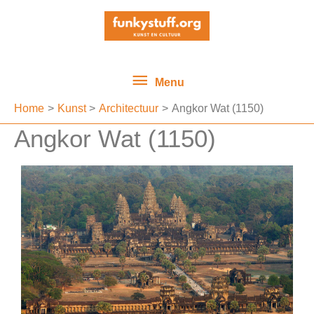
Ga
Menu
naar
de
inhoud
Menu
Home
Kunst
Architectuur
Angkor Wat (1150)
Angkor Wat (1150)