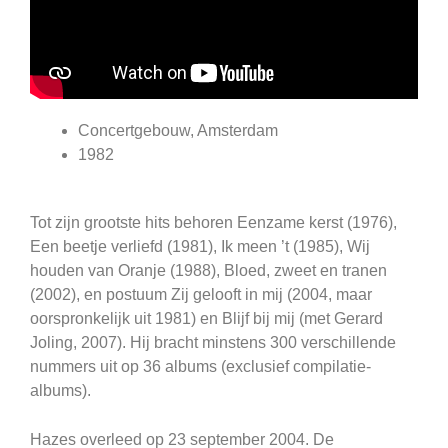
Concertgebouw, Amsterdam
1982
Tot zijn grootste hits behoren Eenzame kerst (1976),
Een beetje verliefd (1981), Ik meen ’t (1985), Wij
houden van Oranje (1988), Bloed, zweet en tranen
(2002), en postuum Zij gelooft in mij (2004, maar
oorspronkelijk uit 1981) en Blijf bij mij (met Gerard
Joling, 2007). Hij bracht minstens 300 verschillende
nummers uit op 36 albums (exclusief compilatie-
albums).
Hazes overleed op 23 september 2004. De