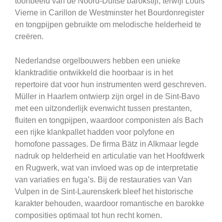
toonbeeld van de Noord-Duitse barokstijl, terwijl Louis
Vierne in Carillon de Westminster het Bourdonregister
en tongpijpen gebruikte om melodische helderheid te
creëren.
Nederlandse orgelbouwers hebben een unieke
klanktraditie ontwikkeld die hoorbaar is in het
repertoire dat voor hun instrumenten werd geschreven.
Müller in Haarlem ontwierp zijn orgel in de Sint-Bavo
met een uitzonderlijk evenwicht tussen prestanten,
fluiten en tongpijpen, waardoor componisten als Bach
een rijke klankpallet hadden voor polyfone en
homofone passages. De firma Bätz in Alkmaar legde
nadruk op helderheid en articulatie van het Hoofdwerk
en Rugwerk, wat van invloed was op de interpretatie
van variaties en fuga’s. Bij de restauraties van Van
Vulpen in de Sint-Laurenskerk bleef het historische
karakter behouden, waardoor romantische en barokke
composities optimaal tot hun recht komen.