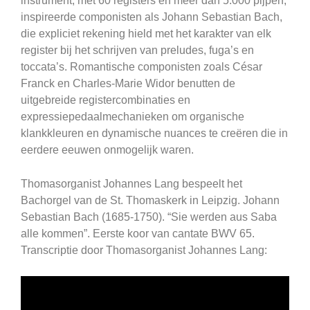
instrument, met 60 registers en meer dan 5.000 pijpen,
inspireerde componisten als Johann Sebastian Bach,
die expliciet rekening hield met het karakter van elk
register bij het schrijven van preludes, fuga’s en
toccata’s. Romantische componisten zoals César
Franck en Charles-Marie Widor benutten de
uitgebreide registercombinaties en
expressiepedaalmechanieken om organische
klankkleuren en dynamische nuances te creëren die in
eerdere eeuwen onmogelijk waren.
Thomasorganist Johannes Lang bespeelt het
Bachorgel van de St. Thomaskerk in Leipzig. Johann
Sebastian Bach (1685-1750). “Sie werden aus Saba
alle kommen”. Eerste koor van cantate BWV 65.
Transcriptie door Thomasorganist Johannes Lang: