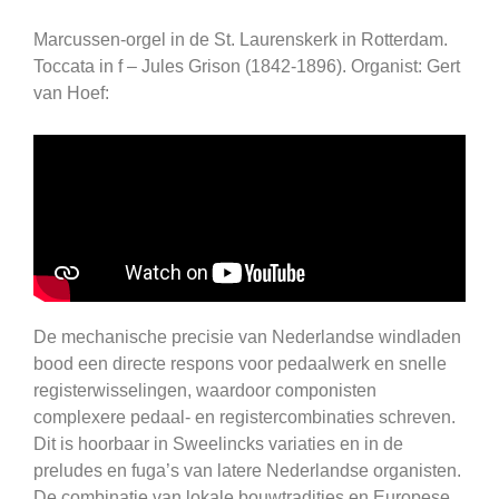
Marcussen-orgel in de St. Laurenskerk in Rotterdam.
Toccata in f – Jules Grison (1842-1896). Organist: Gert
van Hoef:
De mechanische precisie van Nederlandse windladen
bood een directe respons voor pedaalwerk en snelle
registerwisselingen, waardoor componisten
complexere pedaal- en registercombinaties schreven.
Dit is hoorbaar in Sweelincks variaties en in de
preludes en fuga’s van latere Nederlandse organisten.
De combinatie van lokale bouwtradities en Europese