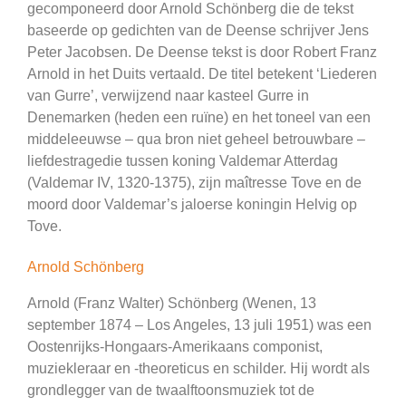
gecomponeerd door Arnold Schönberg die de tekst
baseerde op gedichten van de Deense schrijver Jens
Peter Jacobsen. De Deense tekst is door Robert Franz
Arnold in het Duits vertaald. De titel betekent ‘Liederen
van Gurre’, verwijzend naar kasteel Gurre in
Denemarken (heden een ruïne) en het toneel van een
middeleeuwse – qua bron niet geheel betrouwbare –
liefdestragedie tussen koning Valdemar Atterdag
(Valdemar IV, 1320-1375), zijn maîtresse Tove en de
moord door Valdemar’s jaloerse koningin Helvig op
Tove.
Arnold Schönberg
Arnold (Franz Walter) Schönberg (Wenen, 13
september 1874 – Los Angeles, 13 juli 1951) was een
Oostenrijks-Hongaars-Amerikaans componist,
muziekleraar en -theoreticus en schilder. Hij wordt als
grondlegger van de twaalftoonsmuziek tot de