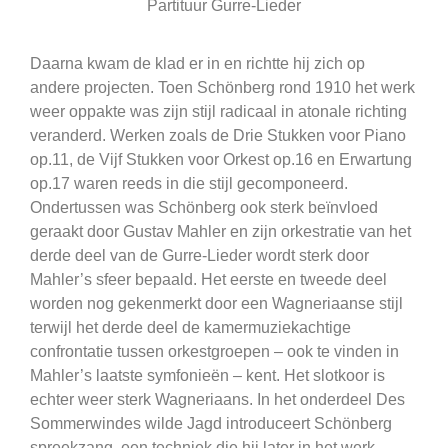
Partituur Gurre-Lieder
Daarna kwam de klad er in en richtte hij zich op
andere projecten. Toen Schönberg rond 1910 het werk
weer oppakte was zijn stijl radicaal in atonale richting
veranderd. Werken zoals de Drie Stukken voor Piano
op.11, de Vijf Stukken voor Orkest op.16 en Erwartung
op.17 waren reeds in die stijl gecomponeerd.
Ondertussen was Schönberg ook sterk beïnvloed
geraakt door Gustav Mahler en zijn orkestratie van het
derde deel van de Gurre-Lieder wordt sterk door
Mahler’s sfeer bepaald. Het eerste en tweede deel
worden nog gekenmerkt door een Wagneriaanse stijl
terwijl het derde deel de kamermuziekachtige
confrontatie tussen orkestgroepen – ook te vinden in
Mahler’s laatste symfonieën – kent. Het slotkoor is
echter weer sterk Wagneriaans. In het onderdeel Des
Sommerwindes wilde Jagd introduceert Schönberg
spreekzang, een techniek die hij later in het werk