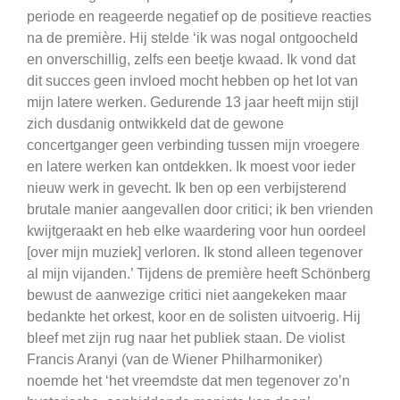
periode en reageerde negatief op de positieve reacties
na de première. Hij stelde ‘ik was nogal ontgoocheld
en onverschillig, zelfs een beetje kwaad. Ik vond dat
dit succes geen invloed mocht hebben op het lot van
mijn latere werken. Gedurende 13 jaar heeft mijn stijl
zich dusdanig ontwikkeld dat de gewone
concertganger geen verbinding tussen mijn vroegere
en latere werken kan ontdekken. Ik moest voor ieder
nieuw werk in gevecht. Ik ben op een verbijsterend
brutale manier aangevallen door critici; ik ben vrienden
kwijtgeraakt en heb elke waardering voor hun oordeel
[over mijn muziek] verloren. Ik stond alleen tegenover
al mijn vijanden.’ Tijdens de première heeft Schönberg
bewust de aanwezige critici niet aangekeken maar
bedankte het orkest, koor en de solisten uitvoerig. Hij
bleef met zijn rug naar het publiek staan. De violist
Francis Aranyi (van de Wiener Philharmoniker)
noemde het ‘het vreemdste dat men tegenover zo’n