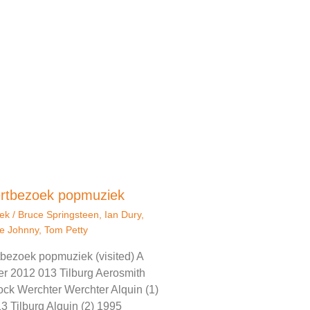
rtbezoek popmuziek
ek
/
Bruce Springsteen
,
Ian Dury
,
e Johnny
,
Tom Petty
bezoek popmuziek (visited) A
er 2012 013 Tilburg Aerosmith
ck Werchter Werchter Alquin (1)
3 Tilburg Alquin (2) 1995