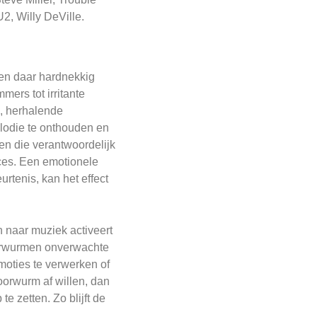
2, Willy DeVille.
 en daar hardnekkig
mers tot irritante
s, herhalende
lodie te onthouden en
n die verantwoordelijk
oces. Een emotionele
rtenis, kan het effect
n naar muziek activeert
 oorwurmen onverwachte
moties te verwerken of
oorwurm af willen, dan
e zetten. Zo blijft de