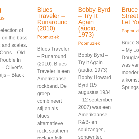
g
Blues
Bobby Byrd
Bruce
Traveler –
– Try It
Street
39
Runaround
Again
Let Y
(2010)
(audio,
election of
Popmuzi
1973)
Popmuziek
g on the bass
Bruce S
Popmuziek
s and scales.
Blues Traveler
– My Lo
Corrs – Old
Bobby Byrd –
– Runaround
Douglas
Trouble In
Try It Again
(2010). Blues
was van
 – Oliver’s
(audio, 1973).
Traveler is een
moeder 
ijs – Black
Bobby Howard
Amerikaanse
afkomst
Byrd (15
rockband. De
Springs
augustus 1934
groep
– 12 september
combineert
2007) was een
stijlen als
Amerikaanse
blues,
R&B- en
alternatieve
soulzanger ,
rock, southern
songwriter,
rock en folk.