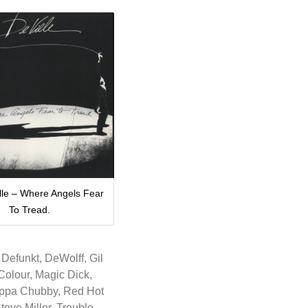
lle – Where Angels Fear
To Tread.
Defunkt, DeWolff, Gil
Colour, Magic Dick,
Poppa Chubby, Red Hot
eve Miller, Trouble