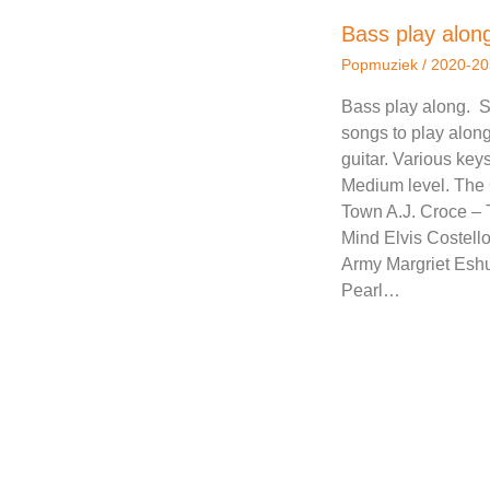
Bass play alon
Popmuziek
/
2020-20
Bass play along. S
songs to play alon
guitar. Various key
Medium level. The 
Town A.J. Croce – 
Mind Elvis Costello
Army Margriet Eshu
Pearl…