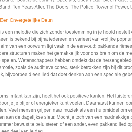
and, Ten Years After, The Doors, The Police, Tower of Power, U
Een Onvergetelijke Deun
s een melodie die zich zonder toestemming in je hoofd nestelt
meen is bekend bij bijna iedereen en varieert van vrolijke popnum
heim van een oorwurm ligt vaak in de eenvoud: pakkende ritme
are structuren maken het gemakkelijk voor ons brein om de me
 spelen. Wetenschappers hebben ontdekt dat de hersengebiede
motie, zoals de auditieve cortex, sterk betrokken zijn bij dit pr
, bijvoorbeeld een lied dat doet denken aan een speciale gebeu
 irritant kan zijn, heeft het ook positieve kanten. Het luistere
door je je blijer of energieker kunt voelen. Daarnaast kunnen
ieden. Veel mensen grijpen naar muziek als een hulpmiddel om e
n aan de dagelijkse sleur. Mocht je toch van een hardnekkige 
ummer bewust te beluisteren of een ander, even pakkend lied op t
 een deel van je dag.