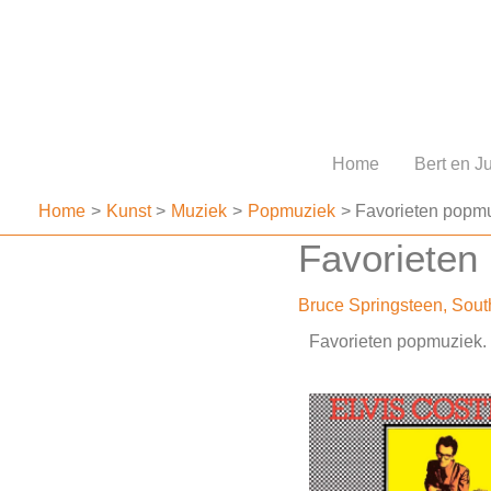
Ga
naar
de
inhoud
Home
Bert en Ju
Home
Kunst
Muziek
Popmuziek
Favorieten popmu
Favorieten
Bruce Springsteen
,
Sout
Favorieten popmuziek.