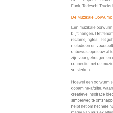
Funk, Tedeschi Trucks B
De Muzikale Oorwurm: 
Een muzikale oorwurm i
blijft hangen. Het feno
reclamejingles. Het ge
melodieën en voorspelb
onbewust opnieuw af te
zijn voor geheugen en e
connectie met de muziek
versterken.
Hoewel een oorwurm soms
dopamine-afgifte, waar
creatieve inspiratie b
simpelweg te ontsnappe
helpt het om het hele n
magie van muziek altijd