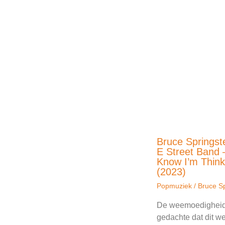
Bruce Springst
E Street Band –
Know I’m Think
(2023)
Popmuziek
/
Bruce S
De weemoedigheid 
gedachte dat dit w