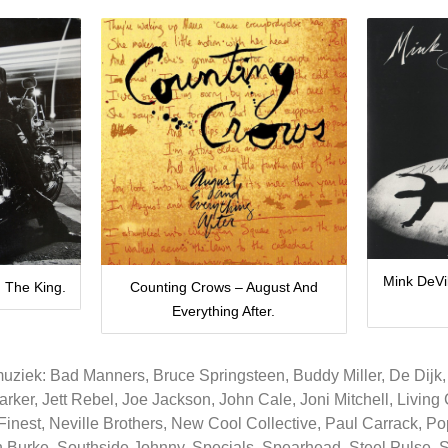
Mink DeVi
h The King.
Counting Crows – August And
Everything After.
uziek: Bad Manners, Bruce Springsteen, Buddy Miller, De Dijk, 
ker, Jett Rebel, Joe Jackson, John Cale, Joni Mitchell, Living 
 Finest, Neville Brothers, New Cool Collective, Paul Carrack, 
 Burke, Southside Johnny, Specials, Spearhead, Steel Pulse, St