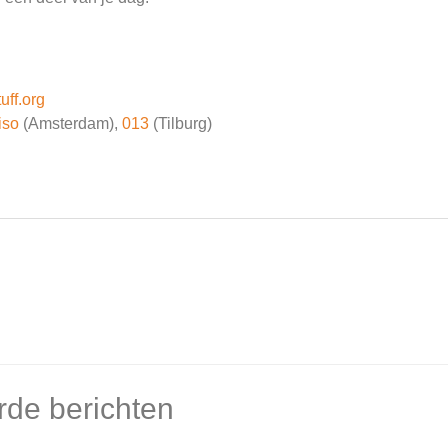
uff.org
iso
(Amsterdam),
013
(Tilburg)
rde berichten