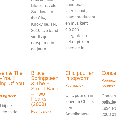
bandleider,
Blues Traveler.
talentscout ,
Sundown in
platenproducent
the City,
en muzikant,
Knoxville, TN,
die een
2010. De band
integrale en
vindt zijn
belangrijke rol
oorsprong in
speelde in…
de jaren…
een & The
Bruce
Chic puur en
Conce
 You’ll
Springsteen
in topvorm
Popmuzi
ing Of You
& The E
Popmuziek
Southsid
Street Band
– Two
Chic puur en in
pringsteen
Concert
Hearts
topvorm Chic is
ballade
(2000)
bij de
een
1994 Ro
Popmuziek
/
el eens de
Amerikaanse
2003 01