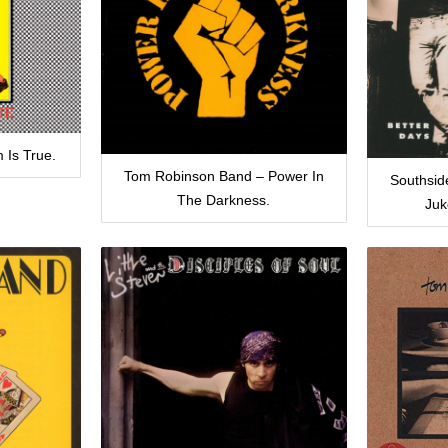
m Is True.
Tom Robinson Band – Power In
Southsid
The Darkness.
Juk