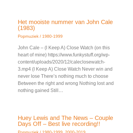
Het mooiste nummer van John Cale
(1983)
Popmuziek
/
1980-1999
John Cale – (I Keep A) Close Watch (on this
heart of mine) https://www.funkystuff.org/wp-
content/uploads/2020/12/caleclosewatch-
3.mp4 (I Keep A) Close Watch Never win and
never lose There’s nothing much to choose
Between the right and wrong Nothing lost and
nothing gained Still…
Huey Lewis and The News – Couple
Days Off – Best live recording!!
Popmuziek
/
1980-1999
,
2000-2019