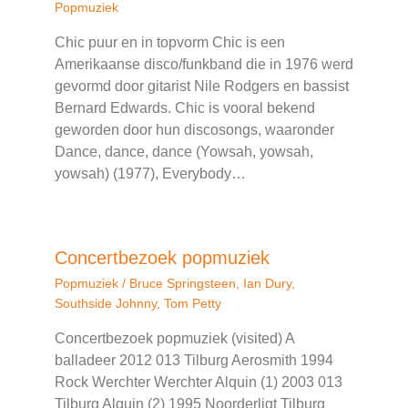
Popmuziek
Chic puur en in topvorm Chic is een
Amerikaanse disco/funkband die in 1976 werd
gevormd door gitarist Nile Rodgers en bassist
Bernard Edwards. Chic is vooral bekend
geworden door hun discosongs, waaronder
Dance, dance, dance (Yowsah, yowsah,
yowsah) (1977), Everybody…
Concertbezoek popmuziek
Popmuziek
/
Bruce Springsteen
,
Ian Dury
,
Southside Johnny
,
Tom Petty
Concertbezoek popmuziek (visited) A
balladeer 2012 013 Tilburg Aerosmith 1994
Rock Werchter Werchter Alquin (1) 2003 013
Tilburg Alquin (2) 1995 Noorderligt Tilburg