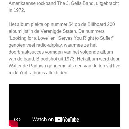
Amerikaanse rockband The J. Geils Band, uitgebracht
in 1972.
Het album piekte op nummer 54 op de Billboard 200
albumlijst in de Verenigde Staten. De nummers
“Looking for a Love” en “Serves You Right to Suffer”
genoten veel radio-airplay, waarmee ze het
doorbraaksucces vormden van het volgende album
van de band, Bloodshot uit 1973. Het album werd door
Walter de Paduwa genoemd als een van de top vijf live
rock’n’roll-albums aller tijden.