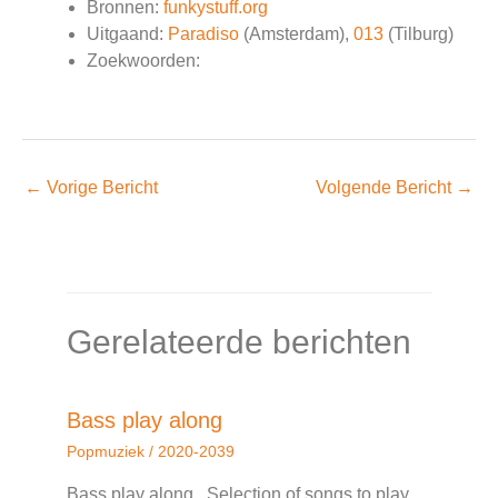
Bronnen:
funkystuff.org
Uitgaand:
Paradiso
(Amsterdam),
013
(Tilburg)
Zoekwoorden:
←
Vorige Bericht
Volgende Bericht
→
Gerelateerde berichten
Bass play along
Popmuziek
/
2020-2039
Bass play along. Selection of songs to play