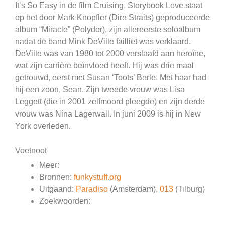
It’s So Easy in de film Cruising. Storybook Love staat
op het door Mark Knopfler (Dire Straits) geproduceerde
album “Miracle” (Polydor), zijn allereerste soloalbum
nadat de band Mink DeVille failliet was verklaard.
DeVille was van 1980 tot 2000 verslaafd aan heroïne,
wat zijn carrière beïnvloed heeft. Hij was drie maal
getrouwd, eerst met Susan ‘Toots’ Berle. Met haar had
hij een zoon, Sean. Zijn tweede vrouw was Lisa
Leggett (die in 2001 zelfmoord pleegde) en zijn derde
vrouw was Nina Lagerwall. In juni 2009 is hij in New
York overleden.
Voetnoot
Meer:
Bronnen:
funkystuff.org
Uitgaand:
Paradiso
(Amsterdam),
013
(Tilburg)
Zoekwoorden: