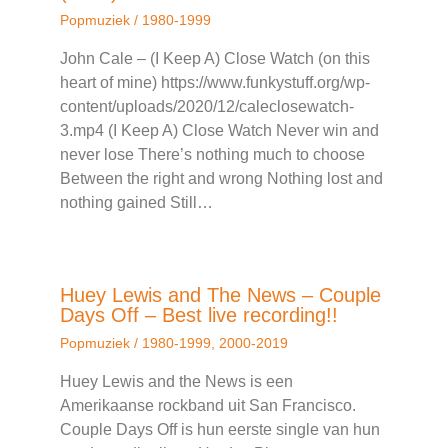
Popmuziek
/
1980-1999
John Cale – (I Keep A) Close Watch (on this
heart of mine) https://www.funkystuff.org/wp-
content/uploads/2020/12/caleclosewatch-
3.mp4 (I Keep A) Close Watch Never win and
never lose There’s nothing much to choose
Between the right and wrong Nothing lost and
nothing gained Still…
Huey Lewis and The News – Couple
Days Off – Best live recording!!
Popmuziek
/
1980-1999
,
2000-2019
Huey Lewis and the News is een
Amerikaanse rockband uit San Francisco.
Couple Days Off is hun eerste single van hun