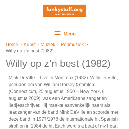
Ga
Menu
naar
de
inhoud
Menu
Home
Kunst
Muziek
Popmuziek
Willy op z’n best (1982)
Willy op z’n best (1982)
Mink DeVille – Live in Montreux (1982). Willy DeVille,
pseudoniem van William Borsey (Stamford
(Connecticut), 25 augustus 1950 – New York, 6
augustus 2009), was een Amerikaans zanger en
liedjesschrijver. Hij maakte aanvankelijk naam als
leadzanger van de band Mink DeVille en scoorde met
deze band in 1977/1978 de internationale hit Spanish
stroll en in 1984 de hit Each word’s a beat of my heart.