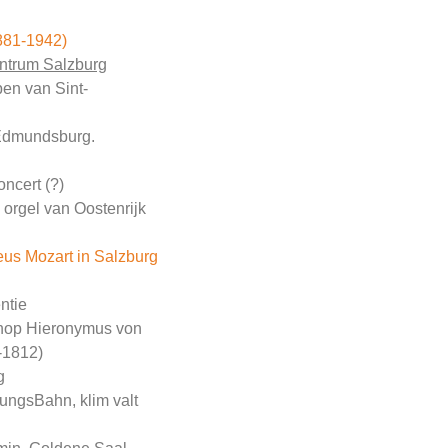
881-1942)
ntrum Salzburg
en van Sint-
Edmundsburg.
oncert (?)
orgel van Oostenrijk
us Mozart in Salzburg
ntie
chop Hieronymus von
-1812)
g
ungsBahn, klim valt