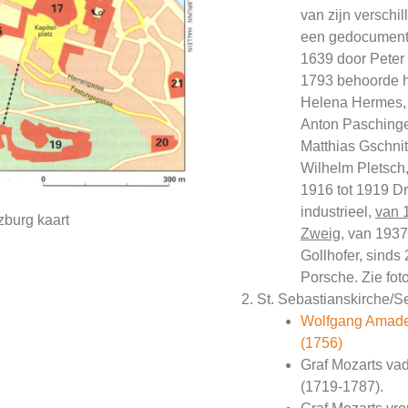
van zijn verschil
een gedocument
1639 door Peter 
1793 behoorde h
Helena Hermes, 
Anton Paschinge
Matthias Gschnit
Wilhelm Pletsch,
1916 tot 1919 Dr
industrieel,
van 
zburg kaart
Zweig
, van 1937
Gollhofer, sind
Porsche. Zie fot
St. Sebastianskirche/S
Wolfgang Amade
(1756)
Graf Mozarts va
(1719-1787).