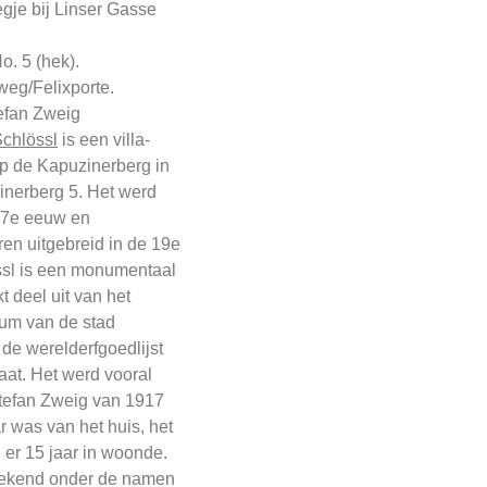
gje bij Linser Gasse
. 5 (hek).
weg/Felixporte.
tefan Zweig
chlössl
is een villa-
p de Kapuzinerberg in
inerberg 5. Het werd
17e eeuw en
ren uitgebreid in de 19e
sl is een monumentaal
 deel uit van het
rum van de stad
 de werelderfgoedlijst
t. Het werd vooral
tefan Zweig van 1917
r was van het huis, het
n er 15 jaar in woonde.
bekend onder de namen