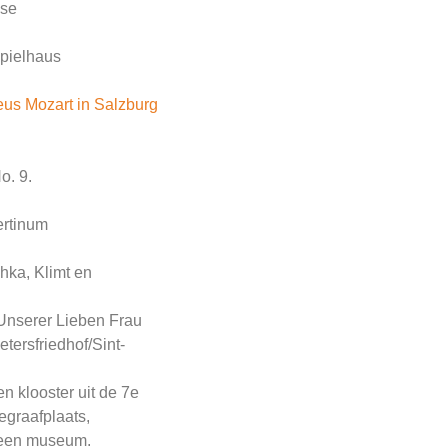
sse
spielhaus
us Mozart in Salzburg
o. 9.
rtinum
ka, Klimt en
Unserer Lieben Frau
etersfriedhof/Sint-
en klooster uit de 7e
egraafplaats,
een museum.