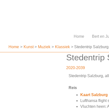
Ga
naar
de
inhoud
Home
Bert en Ju
Home
Kunst
Muziek
Klassiek
Stedentrip Salzburg,
Stedentrip 
2020-2039
Stedentrip Salzburg, al
Reis
Kaart Salzburg
Lufthansa flight 
Vluchten heen: