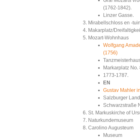
Graf Mozarts vr
(1762-1842).
Linzer Gasse.
Mirabellschloss en -tui
Makarplatz/Dreifaltigke
Mozart-Wohnhaus
Wolfgang Amade
(1756)
Tanzmeisterhaus
Markarplatz No. 
1773-1787.
EN
Gustav Mahler i
Salzburger Land
Schwarzstraße 
St. Markuskirche of Urs
Naturkundemuseum
Carolino Augusteum
Museum