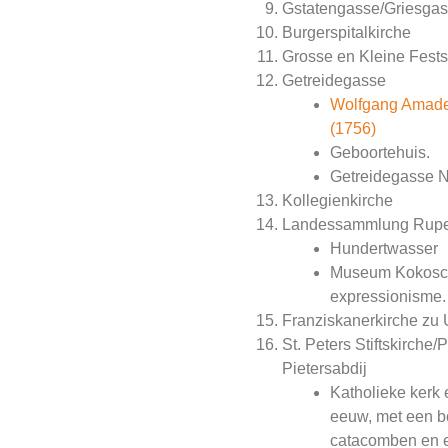
Gstatengasse/Griesga
Burgerspitalkirche
Grosse en Kleine Fest
Getreidegasse
Wolfgang Amade
(1756)
Geboortehuis.
Getreidegasse N
Kollegienkirche
Landessammlung Rupe
Hundertwasser
Museum Kokosch
expressionisme.
Franziskanerkirche zu 
St. Peters Stiftskirche/P
Pietersabdij
Katholieke kerk 
eeuw, met een b
catacomben en 