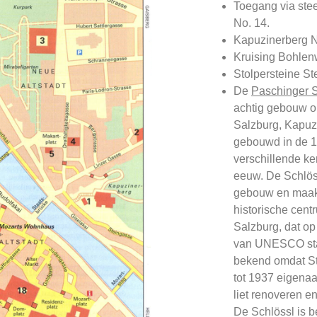
Toegang via stee
No. 14.
Kapuzinerberg No
Kruising Bohlen
Stolpersteine S
De
Paschinger S
achtig gebouw o
Salzburg, Kapuz
gebouwd in de 
verschillende ke
eeuw. De Schlös
gebouw en maakt
historische cent
Salzburg, dat op
van UNESCO staa
bekend omdat S
tot 1937 eigenaa
liet renoveren e
De Schlössl is 