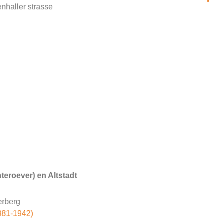
enhaller strasse
teroever) en Altstadt
erberg
881-1942)