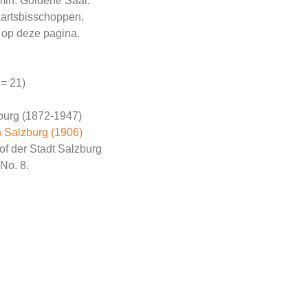
min. Goldene Saal.
aartsbisschoppen.
t op deze pagina.
 = 21)
burg (1872-1947)
n Salzburg (1906)
f der Stadt Salzburg
No. 8.