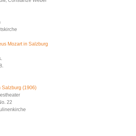
ouw, Constanze Weber
n
itskirche
us Mozart in Salzburg
.
8.
n Salzburg (1906)
estheater
No. 22
ulinenkirche