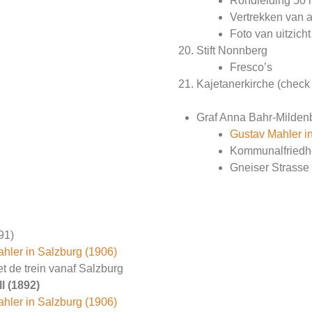
Rondleiding 50 
Vertrekken van 
Foto van uitzich
Stift Nonnberg
Fresco’s
Kajetanerkirche (check
Graf Anna Bahr-Milden
Gustav Mahler i
Kommunalfriedho
Gneiser Strasse 
91)
hler in Salzburg (1906)
et de trein vanaf Salzburg
l (1892)
hler in Salzburg (1906)