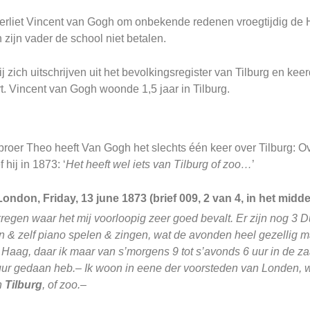
 verliet Vincent van Gogh om onbekende redenen vroegtijdig de
zijn vader de school niet betalen.
j zich uitschrijven uit het bevolkingsregister van Tilburg en keer
rt. Vincent van Gogh woonde 1,5 jaar in Tilburg.
n broer Theo heeft Van Gogh het slechts één keer over Tilburg: 
 hij in 1873: ‘
Het heeft wel iets van Tilburg of zoo…
’
ndon, Friday, 13 june 1873 (brief 009, 2 van 4, in het midd
regen waar het mij voorloopig zeer goed bevalt. Er zijn nog 3 Du
 & zelf piano spelen & zingen, wat de avonden heel gezellig maa
n Haag, daar ik maar van s’morgens 9 tot s’avonds 6 uur in de za
ur gedaan heb.– Ik woon in eene der voorsteden van Londen, waa
an
Tilburg
, of zoo.–