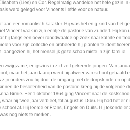
 Elisabeth (Lies) en Cor. Regelmatig wandelde het hele gezin i
sis werd gelegd voor Vincents liefde voor de natuur.
f aan een romantisch karakter. Hij was het enig kind van het gezi
iet Vincent vaak in zijn eentje de pastorie van Zundert. Hij kon
ar hij langs een oever ronddwaalde op zoek naar kalmte en troos
len voor zijn collectie en probeerde hij planten te identificeren
 aangezien hij het menselijk gezelschap miste in zijn familie.
n zwijgzame, enigszins in zichzelf gekeerde jongen. Van januar
ool, maar het jaar daarop werd hij alweer van school gehaald e
s zijn ouders zou hij door de omgang met de dorpskinderen op 
nen de beslotenheid van de pastorie kreeg hij de volgende drie
nna Birnie. Per 1 oktober 1864 ging Vincent naar de kostschoo
waar hij twee jaar verbleef, tot augustus 1866. Hij had het er ni
 school af. Hij leerde er Frans, Engels en Duits. Hij tekende er 
 was nog niets te merken.