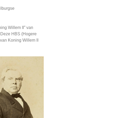
ilburgse
ng Willem II” van
en. Deze HBS (Hogere
 van Koning Willem II