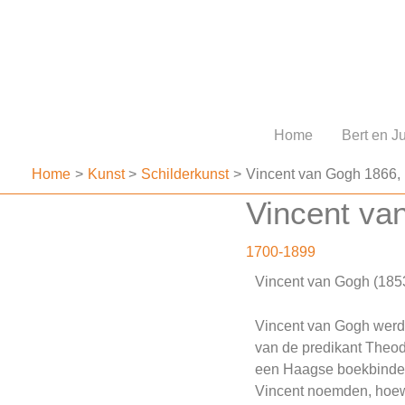
Ga
naar
de
inhoud
Home
Bert en Ju
Home
Kunst
Schilderkunst
Vincent van Gogh 1866, 
Vincent va
1700-1899
Vincent van Gogh (18
Vincent van Gogh werd 
van de predikant Theo
een Haagse boekbinder.
Vincent noemden, hoewe