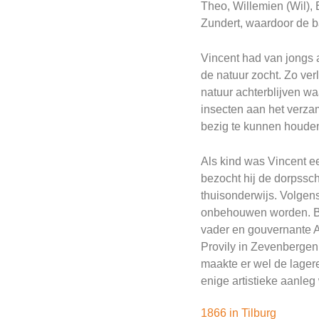
Theo, Willemien (Wil),
Zundert, waardoor de ba
Vincent had van jongs a
de natuur zocht. Zo verl
natuur achterblijven wa
insecten aan het verzame
bezig te kunnen houden,
Als kind was Vincent ee
bezocht hij de dorpssch
thuisonderwijs. Volgen
onbehouwen worden. Bin
vader en gouvernante A
Provily in Zevenbergen, 
maakte er wel de lagere
enige artistieke aanleg
1866 in Tilburg