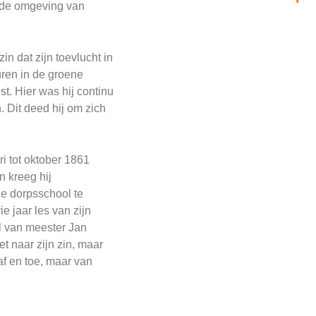
n de omgeving van
n dat zijn toevlucht in
 uren in de groene
t. Hier was hij continu
. Dit deed hij om zich
i tot oktober 1861
n kreeg hij
de dorpsschool te
 jaar les van zijn
l van meester Jan
et naar zijn zin, maar
af en toe, maar van