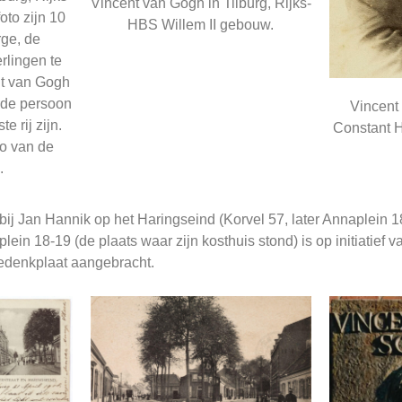
Vincent van Gogh in Tilburg, Rijks-
oto zijn 10
HBS Willem II gebouw.
rge, de
rlingen te
nt van Gogh
rde persoon
Vincent 
e rij zijn.
Constant 
to van de
.
 bij Jan Hannik op het Haringseind (Korvel 57, later Annaplein 
ein 18-19 (de plaats waar zijn kosthuis stond) is op initiatief va
denkplaat aangebracht.