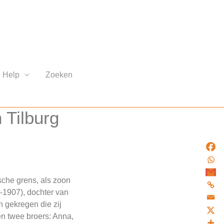
Help
Zoeken
 Tilburg
sche grens, als zoon
-1907), dochter van
n gekregen die zij
n twee broers: Anna,