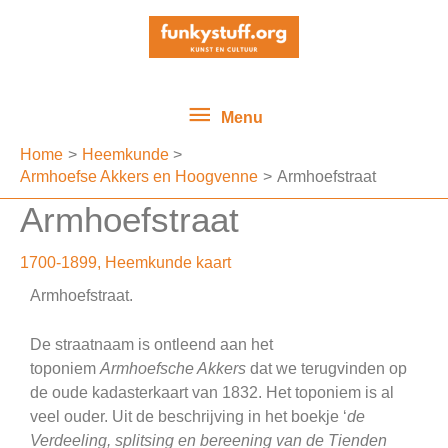
Ga
Menu
naar
de
inhoud
Menu
Home
Heemkunde
Armhoefse Akkers en Hoogvenne
Armhoefstraat
Armhoefstraat
1700-1899
,
Heemkunde kaart
Armhoefstraat.
De straatnaam is ontleend aan het
toponiem
Armhoefsche Akkers
dat we terugvinden op
de oude kadasterkaart van 1832. Het toponiem is al
veel ouder. Uit de beschrijving in het boekje ‘
de
Verdeeling, splitsing en bereening van de Tienden