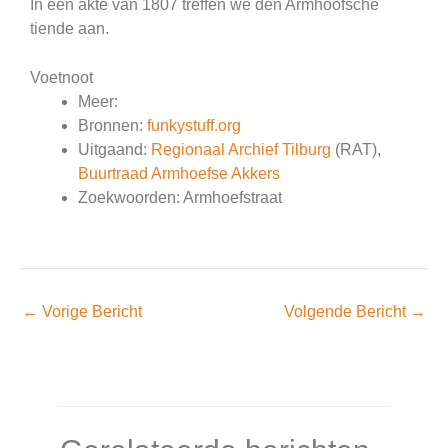
In een akte van 1807 treffen we den Armhoofsche
tiende aan.
Voetnoot
Meer:
Bronnen:
funkystuff.org
Uitgaand:
Regionaal Archief Tilburg
(RAT),
Buurtraad Armhoefse Akkers
Zoekwoorden: Armhoefstraat
←
Vorige Bericht
Volgende Bericht
→